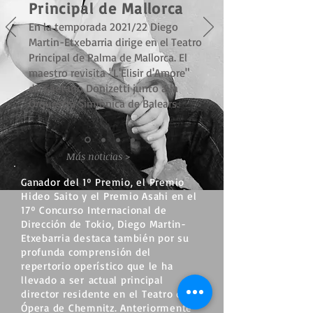
Principal de Mallorca
En la temporada 2021/22 Diego
Martin-Etxebarria dirige
en el Teatro
Principal de Palma de Mallorca
. El
maestro revisita
"L'Elisir d'Amore"
de Gaetano Donizetti junto a la
Orquestra Simfònica de Balears.
Más noticias >
Ganador del 1º Premio, el Premio
Hideo Saito y el Premio Asahi en el
17º Concurso Internacional de
Dirección de Toki
o
, Diego Martin-
Etxebarria destaca también por su
profunda comprensión del
repertorio operístico que le ha
llevado a ser
actual principal
director residente en el Teatro de la
Ópera de Chemnitz. Anteriormente