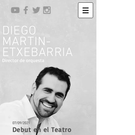
DIEGO
MARTIN-
ETXEBARRIA
Director de orquesta
07
/09
/2021
Debut en el Teatro